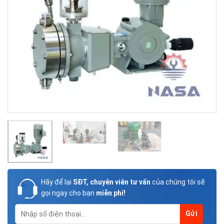
Hãy để lại
SĐT, chuyên viên tư vấn
của chúng tôi sẽ
gọi ngay cho bạn
miễn phí!