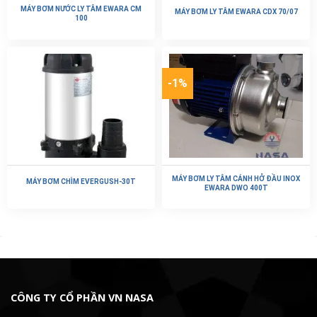
MÁY BƠM NƯỚC LY TÂM EWARA CM
MÁY BƠM LY TÂM EWARA CDX 70/07
100
-1%
MÁY BƠM LY TÂM CÁNH HỞ ĐẦU INOX
MÁY BƠM CHÌM EVERGUSH-30T
EWARA DWO 400T
CÔNG TY CỔ PHẦN VN NASA