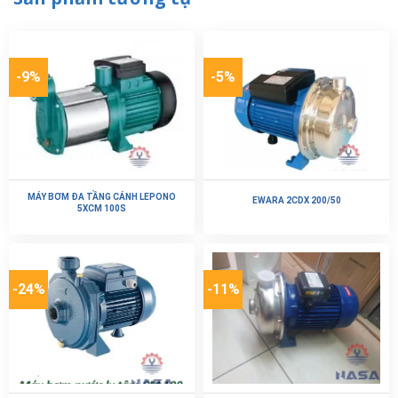
-9%
-5%
MÁY BƠM ĐA TẦNG CÁNH LEPONO
EWARA 2CDX 200/50
5XCM 100S
-24%
-11%