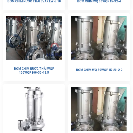
BƠM CHÌM NƯỚC THẢI EVAK EW-5.10
BƠM CHÌM WQ 50WQP15-32-4
BƠM CHÌM NƯỚC THẢI WQP
BƠM CHÌM WQ 50WQP15-20-2.2
100WQP100-30-18.5