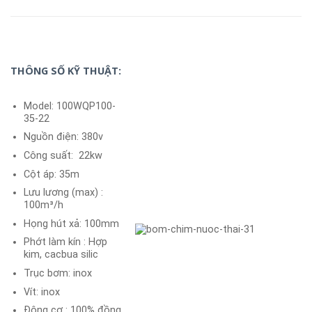
THÔNG SỐ KỸ THUẬT:
Model: 100WQP100-
35-22
Nguồn điện: 380v
Công suất: 22kw
Cột áp: 35m
Lưu lương (max) :
100m³/h
Họng hút xả: 100mm
Phớt làm kín : Hợp
kim, cacbua silic
Trục bơm: inox
Vít: inox
Động cơ : 100% đồng